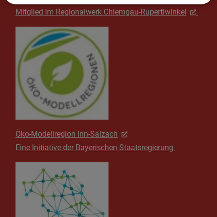
Mitglied im Regionalwerk Chiemgau-Rupertiwinkel
Öko-Modellregion Inn-Salzach
Eine Initiative der Bayerischen Staatsregierung