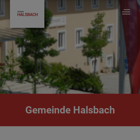
Unsere Gemeinde
Ratsinfosystem - Gemeinderatsinformationen
Bürgermeister & Gemeinderat
Gemeinde Halsbach
Ortsrecht/Satzungen/Verordnungen
Ver-&Entsorgung