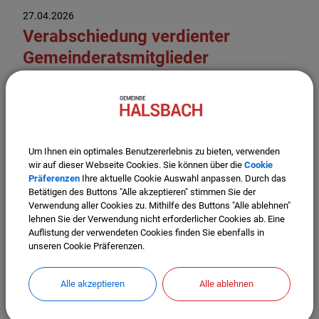
27.04.2026
Verabschiedung verdienter
Gemeinderatsmitglieder
Ausscheidende Gemeinderäte verabschiedet
Weiterlesen
Um Ihnen ein optimales Benutzererlebnis zu bieten, verwenden
wir auf dieser Webseite Cookies. Sie können über die
Cookie
Präferenzen
Ihre aktuelle Cookie Auswahl anpassen. Durch das
Betätigen des Buttons "Alle akzeptieren" stimmen Sie der
20.04.2026
Verwendung aller Cookies zu. Mithilfe des Buttons "Alle ablehnen"
Fernwärme für Halsbach - Der
lehnen Sie der Verwendung nicht erforderlicher Cookies ab. Eine
Auflistung der verwendeten Cookies finden Sie ebenfalls in
Startschuss ist gefallen!
unseren Cookie Präferenzen.
Weiterlesen
Alle akzeptieren
Alle ablehnen