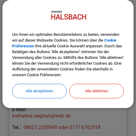
08623 7271
Obermaier
,
Johannes
Um Ihnen ein optimales Benutzererlebnis zu bieten, verwenden
johannes@kfz-obermaier.de
wir auf dieser Webseite Cookies. Sie können über die
Cookie
Präferenzen
Ihre aktuelle Cookie Auswahl anpassen. Durch das
08623 223
Betätigen des Buttons "Alle akzeptieren" stimmen Sie der
Verwendung aller Cookies zu. Mithilfe des Buttons "Alle ablehnen"
Pfaffinger
,
Wolfgang
lehnen Sie der Verwendung nicht erforderlicher Cookies ab. Eine
Auflistung der verwendeten Cookies finden Sie ebenfalls in
unseren Cookie Präferenzen.
pfaffinger.woife@gmx.de
08623 1363
Alle akzeptieren
Alle ablehnen
Sieghart
,
Katharina
katharina.sieghart@web.de
08623 2330940 oder 0177 6702518