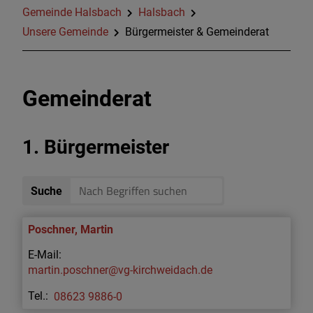
Gemeinde Halsbach
Halsbach
Familie, Bildung und Soziales
Unsere Gemeinde
Bürgermeister & Gemeinderat
Bauen&Gewerbe
Gemeinderat
Sturzflut- Risikomanagement
Mitterwirt
1. Bürgermeister
Waldweihnacht/Waldbühne
Suche
Freizeit
Poschner
,
Martin
martin.poschner@vg-kirchweidach.de
08623 9886-0