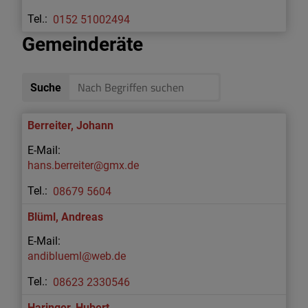
0152 51002494
Gemeinderäte
Suche
Berreiter
,
Johann
hans.berreiter@gmx.de
08679 5604
Blüml
,
Andreas
andiblueml@web.de
08623 2330546
Haringer
,
Hubert