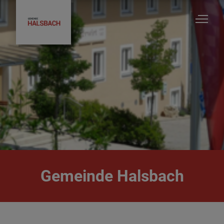
Halsbach
Startseite
Unsere Gemeinde
Gemeinde Halsbach
Vereine/Verbände/Gruppen
Kirchen & Pfarrämter