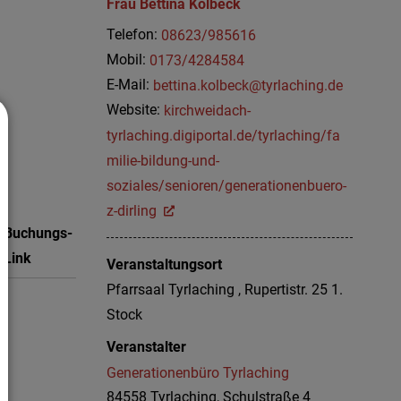
Frau
Bettina
Kolbeck
Telefon:
08623/985616
Mobil:
0173/4284584
E-Mail:
bettina.kolbeck@tyrlaching.de
Website:
kirchweidach-
tyrlaching.digiportal.de/tyrlaching/fa
milie-bildung-und-
soziales/senioren/generationenbuero-
z-dirling
Buchungs-
Link
Veranstaltungsort
Pfarrsaal Tyrlaching , Rupertistr. 25 1.
Stock
Veranstalter
Generationenbüro Tyrlaching
84558 Tyrlaching, Schulstraße 4