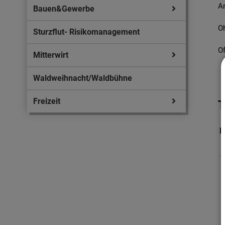
An
Bauen&Gewerbe
O
Sturzflut- Risikomanagement
O
Mitterwirt
Waldweihnacht/Waldbühne
Freizeit
T
D