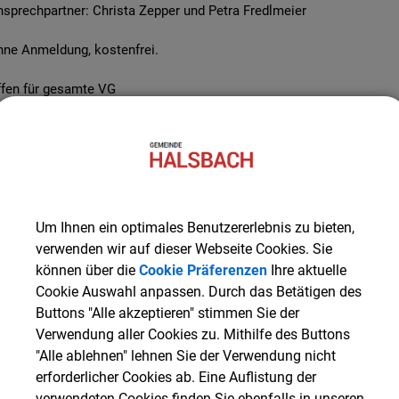
sprechpartner: Christa Zepper und Petra Fredlmeier
hne Anmeldung, kostenfrei.
ffen für gesamte VG
ermine
Um Ihnen ein optimales Benutzererlebnis zu bieten,
atum
Uhrzeit
verwenden wir auf dieser Webseite Cookies. Sie
können über die
Cookie Präferenzen
Ihre aktuelle
Cookie Auswahl anpassen. Durch das Betätigen des
Buttons "Alle akzeptieren" stimmen Sie der
Verwendung aller Cookies zu. Mithilfe des Buttons
"Alle ablehnen" lehnen Sie der Verwendung nicht
erforderlicher Cookies ab. Eine Auflistung der
verwendeten Cookies finden Sie ebenfalls in unseren