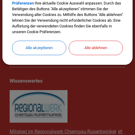
Mehr entdecken
Präferenzen
Ihre aktuelle Cookie Auswahl anpassen. Durch das
Betätigen des Buttons "Alle akzeptieren" stimmen Sie der
Verwendung aller Cookies zu. Mithilfe des Buttons "Alle ablehnen"
Veranstaltungen
lehnen Sie der Verwendung nicht erforderlicher Cookies ab. Eine
Auflistung der verwendeten Cookies finden Sie ebenfalls in
unseren Cookie Präferenzen.
Impressum
Datenschutz
Alle akzeptieren
Alle ablehnen
Cookie Einstellungen
Wissenswertes
Mitglied im Regionalwerk Chiemgau-Rupertiwinkel