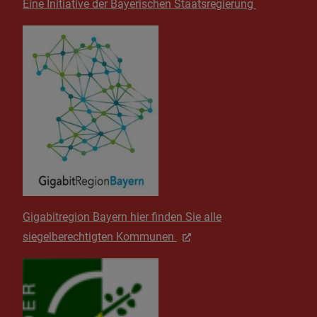
Eine Initiative der Bayerischen Staatsregierung
Gigabitregion Bayern hier finden Sie alle
siegelberechtigten Kommunen